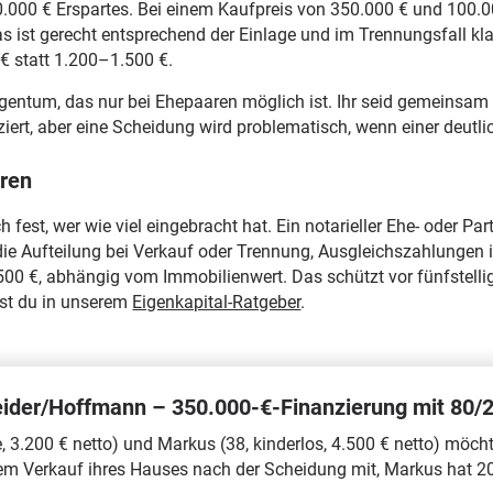
0.000 € Erspartes. Bei einem Kaufpreis von 350.000 € und 100.0
 ist gerecht entsprechend der Einlage und im Trennungsfall klar 
€ statt 1.200–1.500 €.
gentum, das nur bei Ehepaaren möglich ist. Ihr seid gemeinsam 
ziert, aber eine Scheidung wird problematisch, wenn einer deutli
eren
 fest, wer wie viel eingebracht hat. Ein notarieller Ehe- oder Pa
 die Aufteilung bei Verkauf oder Trennung, Ausgleichszahlungen
500 €, abhängig vom Immobilienwert. Das schützt vor fünfstellig
est du in unserem
Eigenkapital-Ratgeber
.
neider/Hoffmann – 350.000-€-Finanzierung mit 80/
e, 3.200 € netto) und Markus (38, kinderlos, 4.500 € netto) möc
em Verkauf ihres Hauses nach der Scheidung mit, Markus hat 20