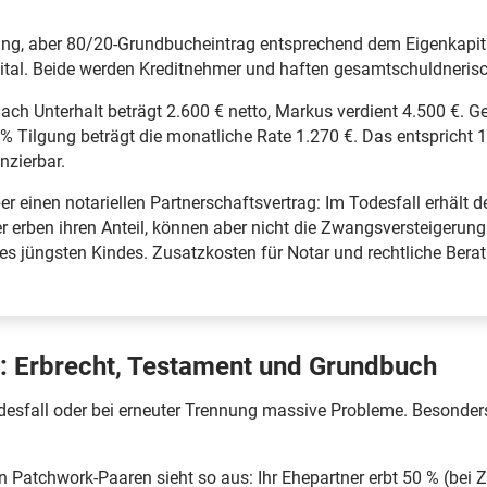
ng, aber 80/20-Grundbucheintrag entsprechend dem Eigenkapi
tal. Beide werden Kreditnehmer und haften gesamtschuldnerisc
h Unterhalt beträgt 2.600 € netto, Markus verdient 4.500 €. 
5 % Tilgung beträgt die monatliche Rate 1.270 €. Das entsprich
zierbar.
ber einen notariellen Partnerschaftsvertrag: Im Todesfall erhält 
r erben ihren Anteil, können aber nicht die Zwangsversteigerung
s jüngsten Kindes. Zusatzkosten für Notar und rechtliche Berat
g: Erbrecht, Testament und Grundbuch
sfall oder bei erneuter Trennung massive Probleme. Besonders k
ten Patchwork-Paaren sieht so aus: Ihr Ehepartner erbt 50 % (be