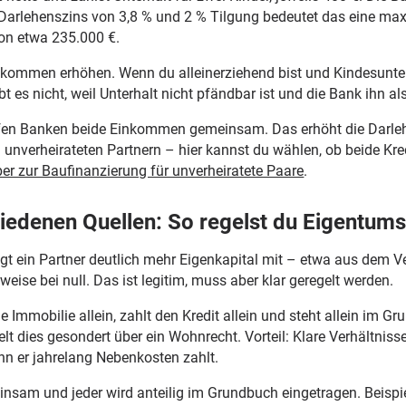
Darlehenszins von 3,8 % und 2 % Tilgung bedeutet das eine ma
on etwa 235.000 €.
kommen erhöhen. Wenn du alleinerziehend bist und Kindesunterh
 es nicht, weil Unterhalt nicht pfändbar ist und die Bank ihn als
üfen Banken beide Einkommen gemeinsam. Das erhöht die Darle
 unverheirateten Partnern – hier kannst du wählen, ob beide Kr
er zur Baufinanzierung für unverheiratete Paare
.
hiedenen Quellen: So regelst du Eigentumsv
ngt ein Partner deutlich mehr Eigenkapital mit – etwa aus dem V
eise bei null. Das ist legitim, muss aber klar geregelt werden.
e Immobilie allein, zahlt den Kredit allein und steht allein im G
elt dies gesondert über ein Wohnrecht. Vorteil: Klare Verhältniss
enn er jahrelang Nebenkosten zahlt.
nsam und jeder wird anteilig im Grundbuch eingetragen. Beispie