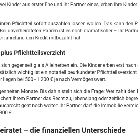
ei Kinder aus erster Ehe und Ihr Partner eines, erben Ihre Kinder
ihren Pflichtteil sofort auszahlen lassen wollen. Das kann den P
Bei unverheirateten Paaren ist es noch dramatischer – Ihr Partn
er jahrelang den Kredit mitbezahlt hat.
plus Pflichtteilsverzicht
sich gegenseitig als Alleinerben ein. Die Kinder erben erst nach
ätzlich wichtig ist ein notariell beurkundeter Pflichtteilsverzich
r liegen bei 500–1.200 € je nach Vermögenswert.
heiten Monate. Bis dahin stellt sich die Frage: Wer zahlt den K
chert Ihrem Partner das Recht zu, lebenslang oder zeitlich begr
uchrecht geht noch weiter: Ihr Partner darf die Immobilie verm
800 €.
eiratet – die finanziellen Unterschiede