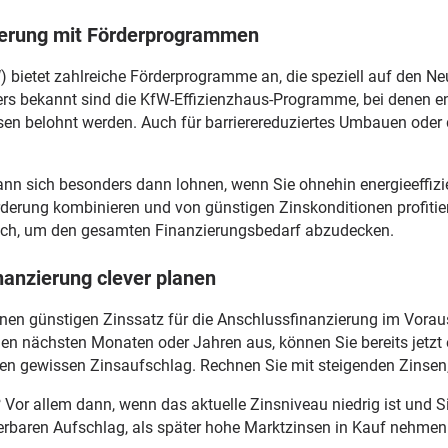
ierung mit Förderprogrammen
) bietet zahlreiche Förderprogramme an, die speziell auf den N
rs bekannt sind die KfW-Effizienzhaus-Programme, bei denen en
en belohnt werden. Auch für barrierereduziertes Umbauen oder 
nn sich besonders dann lohnen, wenn Sie ohnehin energieeffiz
rderung kombinieren und von günstigen Zinskonditionen profitie
ich, um den gesamten Finanzierungsbedarf abzudecken.
nanzierung clever planen
inen günstigen Zinssatz für die Anschlussfinanzierung im Voraus
n den nächsten Monaten oder Jahren aus, können Sie bereits jetz
inen gewissen Zinsaufschlag. Rechnen Sie mit steigenden Zinsen, 
?
Vor allem dann, wenn das aktuelle Zinsniveau niedrig ist und S
lierbaren Aufschlag, als später hohe Marktzinsen in Kauf nehme