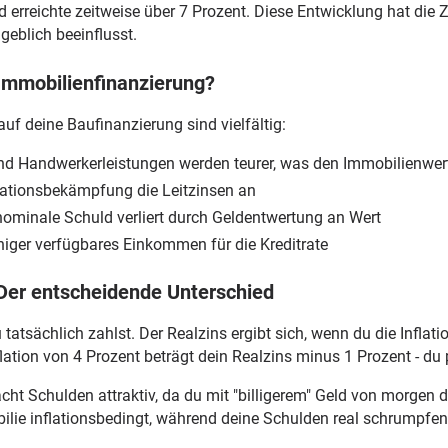
 erreichte zeitweise über 7 Prozent. Diese Entwicklung hat die Z
eblich beeinflusst.
 Immobilienfinanzierung?
auf deine Baufinanzierung sind vielfältig:
und Handwerkerleistungen werden teurer, was den Immobilienwer
flationsbekämpfung die Leitzinsen an
nominale Schuld verliert durch Geldentwertung an Wert
niger verfügbares Einkommen für die Kreditrate
 Der entscheidende Unterschied
 tatsächlich zahlst. Der Realzins ergibt sich, wenn du die Infla
ation von 4 Prozent beträgt dein Realzins minus 1 Prozent - du p
cht Schulden attraktiv, da du mit "billigerem" Geld von morgen d
obilie inflationsbedingt, während deine Schulden real schrumpfen