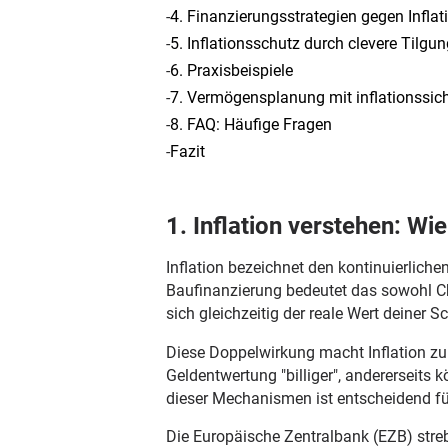
-
4. Finanzierungsstrategien gegen Inflat
-
5. Inflationsschutz durch clevere Tilg
-
6. Praxisbeispiele
-
7. Vermögensplanung mit inflationssich
-
8. FAQ: Häufige Fragen
-
Fazit
1. Inflation verstehen: W
Inflation bezeichnet den kontinuierliche
Baufinanzierung bedeutet das sowohl Ch
sich gleichzeitig der reale Wert deiner S
Diese Doppelwirkung macht Inflation zu 
Geldentwertung "billiger", andererseit
dieser Mechanismen ist entscheidend f
Die Europäische Zentralbank (EZB) strebt