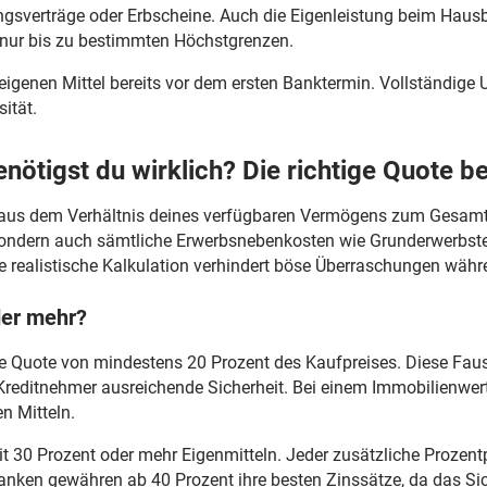
sverträge oder Erbscheine. Auch die Eigenleistung beim Haus
 nur bis zu bestimmten Höchstgrenzen.
igenen Mittel bereits vor dem ersten Banktermin. Vollständige 
ität.
benötigst du wirklich? Die richtige Quote 
ch aus dem Verhältnis deines verfügbaren Vermögens zum Gesamt
, sondern auch sämtliche Erwerbsnebenkosten wie Grunderwerbs
ne realistische Kalkulation verhindert böse Überraschungen wäh
der mehr?
 Quote von mindestens 20 Prozent des Kaufpreises. Diese Faus
 Kreditnehmer ausreichende Sicherheit. Bei einem Immobilienwer
n Mitteln.
t 30 Prozent oder mehr Eigenmitteln. Jeder zusätzliche Prozent
e Banken gewähren ab 40 Prozent ihre besten Zinssätze, da das S